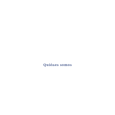
Atún rojo salvaje
de almadraba del
litoral gaditano
Tradición y experiencia
Quiénes somos