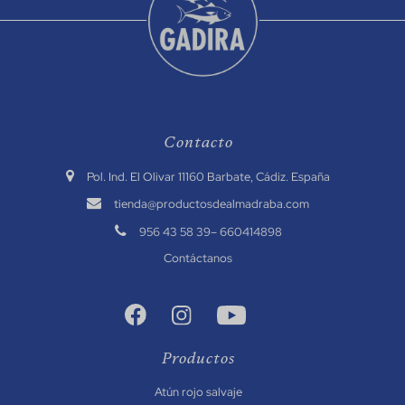
Contacto
.
Pol. Ind. El Olivar 11160 Barbate, Cádiz. España
.
tienda@productosdealmadraba.com
.
956 43 58 39
–
660414898
Contáctanos
Productos
Atún rojo salvaje