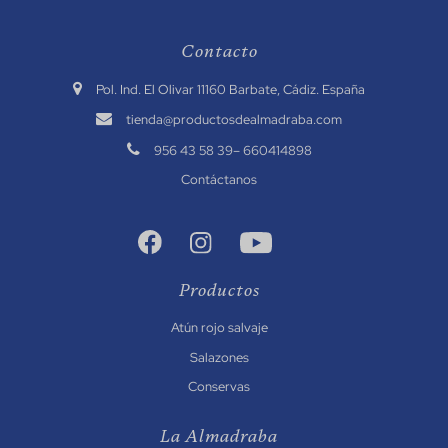
Contacto
.
Pol. Ind. El Olivar 11160 Barbate, Cádiz. España
.
tienda@productosdealmadraba.com
.
956 43 58 39
–
660414898
Contáctanos
Productos
Atún rojo salvaje
Salazones
Conservas
La Almadraba