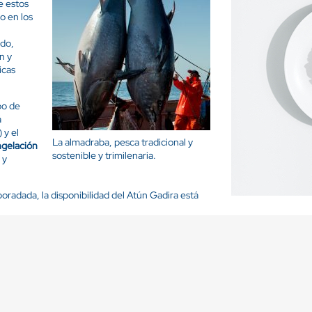
e estos
o en los
ado,
n y
icas
po de
á
 y el
La almadraba, pesca tradicional y
ngelación
sostenible y trimilenaria.
 y
radada, la disponibilidad del Atún Gadira está