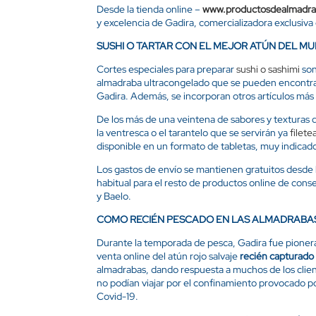
Desde la tienda online –
www.productosdealmadr
y excelencia de Gadira, comercializadora exclusiva
SUSHI O TARTAR CON EL MEJOR ATÚN DEL M
Cortes especiales para preparar
sushi o sashimi
son
almadraba ultracongelado que se pueden encontrar
Gadira. Además, se incorporan otros artículos m
De los más de una veintena de sabores y texturas de
la ventresca o el tarantelo que se servirán ya
filete
disponible en un formato de tabletas, muy indicado
Los gastos de envío se mantienen gratuitos desde 
habitual para el resto de productos online de cons
y Baelo.
COMO RECIÉN PESCADO EN LAS ALMADRABA
Durante la temporada de pesca, Gadira fue pionera
venta online del atún rojo salvaje
recién capturado
almadrabas, dando respuesta a muchos de los clie
no podían viajar por el confinamiento provocado po
Covid-19.