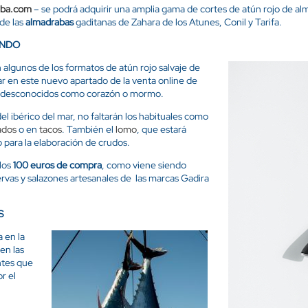
aba.com
– se podrá adquirir una amplia gama de cortes de atún rojo de alm
 de las
almadrabas
gaditanas
de Zahara de los Atunes, Conil y Tarifa.
UNDO
 algunos de los formatos de atún rojo salvaje de
 en este nuevo apartado de la venta online de
ás desconocidos como corazón o mormo.
l ibérico del mar, no faltarán los habituales como
ados
o en
tacos
. También el
lomo
, que estará
 para la elaboración de crudos.
los
100 euros de compra
, como viene siendo
ervas y salazones artesanales de
las marcas Gadira
S
 en la
en las
ntes que
r el