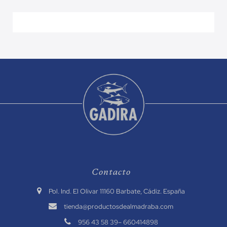
Contacto
.
Pol. Ind. El Olivar 11160 Barbate, Cádiz. España
.
tienda@productosdealmadraba.com
.
956 43 58 39
–
660414898